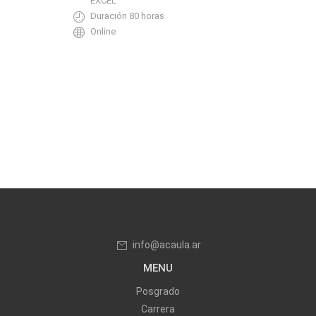
EXCEL
Duración 80 horas
Online
info@acaula.ar
MENU
Posgrado
Carrera